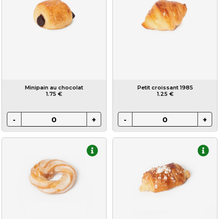
Minipain au chocolat
Petit croissant 1985
1.75 €
1.25 €