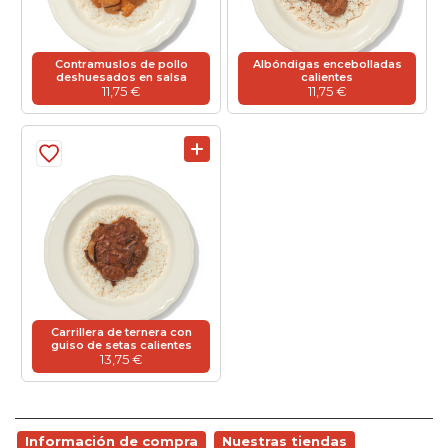
 EN GLUTEN
ETARIANO
Contramuslos de pollo
Albóndigas encebolladas
deshuesados en salsa
calientes
11,75 €
11,75 €
EBIDAS
MENAJE
Carrillera de ternera con
guiso de setas calientes
13,75 €
Información de compra
Nuestras tiendas