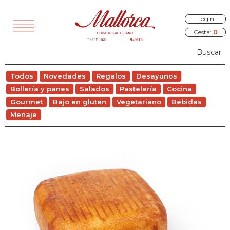
Login
Cesta:
0
TODOS
Todos
Novedades
Regalos
Desayunos
VEDADES
Bollería y panes
Salados
Pastelería
Cocina
EGALOS
Gourmet
Bajo en gluten
Vegetariano
Bebidas
Menaje
SAYUNOS
RÍA Y PANES
ALADOS
STELERÍA
COCINA
OURMET