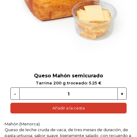
 EN GLUTEN
ETARIANO
EBIDAS
MENAJE
Queso Mahón semicurado
Tarrina 200 g troceado: 5.25 €
Añadir a la cesta
Mahón (Menorca)
Queso de leche cruda de vaca, de tres meses de duración, de
pasta untuosa, sabor suave, ligeramente salado, con recuerdo a