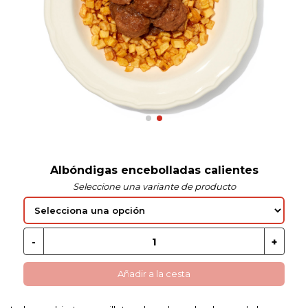
 EN GLUTEN
ETARIANO
EBIDAS
MENAJE
Albóndigas encebolladas calientes
Seleccione una variante de producto
Añadir a la cesta