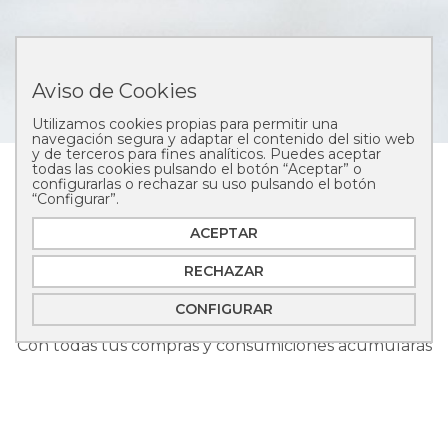
Aviso de Cookies
Utilizamos cookies propias para permitir una
navegación segura y adaptar el contenido del sitio web
y de terceros para fines analíticos. Puedes aceptar
todas las cookies pulsando el botón “Aceptar” o
Información de compra
Nuestras tiendas
configurarlas o rechazar su uso pulsando el botón
Historia Mallorca
Blog
“Configurar”.
ACEPTAR
Únete a la Familia Mallorca
RECHAZAR
Recibirás tu regalo de bienvenida y tu tarjeta Familia
CONFIGURAR
Mallorca
Con todas tus compras y consumiciones acumularás
puntos
1€ = 1 punto. 35 puntos = un tortel, un croissant, una
ensaimada, una caja de capsulas o un café de regalo.