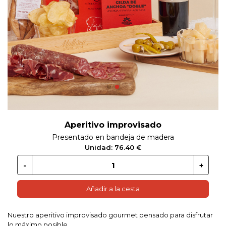
 EN GLUTEN
ETARIANO
EBIDAS
MENAJE
Aperitivo improvisado
Presentado en bandeja de madera
Unidad: 76.40 €
Añadir a la cesta
Nuestro aperitivo improvisado gourmet pensado para disfrutar
lo máximo posible.