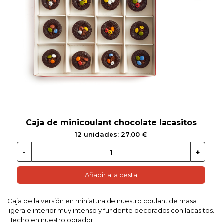
 EN GLUTEN
ETARIANO
EBIDAS
MENAJE
Caja de minicoulant chocolate lacasitos
12 unidades: 27.00 €
Añadir a la cesta
Caja de la versión en miniatura de nuestro coulant de masa
ligera e interior muy intenso y fundente decorados con lacasitos.
Hecho en nuestro obrador