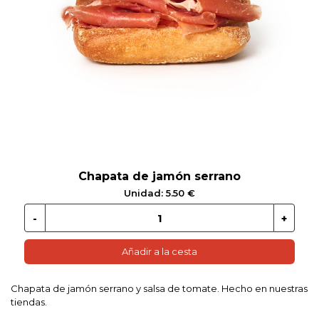
 EN GLUTEN
ETARIANO
EBIDAS
MENAJE
Chapata de jamón serrano
Unidad: 5.50 €
Añadir a la cesta
Chapata de jamón serrano y salsa de tomate. Hecho en nuestras
tiendas.