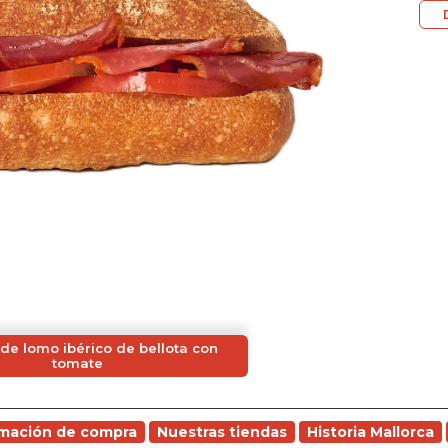
de lomo ibérico de bellota con
tomate
rmación de compra
Nuestras tiendas
Historia Mallorca