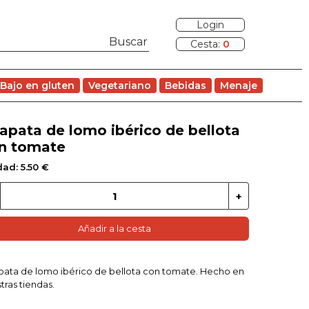
Login
Cesta:
0
Bajo en gluten
Vegetariano
Bebidas
Menaje
apata de lomo ibérico de bellota
n tomate
ad: 5.50 €
Añadir a la cesta
ata de lomo ibérico de bellota con tomate. Hecho en
tras tiendas.