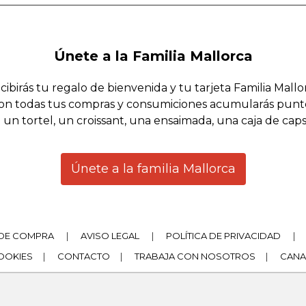
Únete a la Familia Mallorca
cibirás tu regalo de bienvenida y tu tarjeta Familia Mallo
on todas tus compras y consumiciones acumularás punt
 un tortel, un croissant, una ensaimada, una caja de cap
Únete a la familia Mallorca
DE COMPRA
|
AVISO LEGAL
|
POLÍTICA DE PRIVACIDAD
|
COOKIES
|
CONTACTO
|
TRABAJA CON NOSOTROS
|
CANA
|