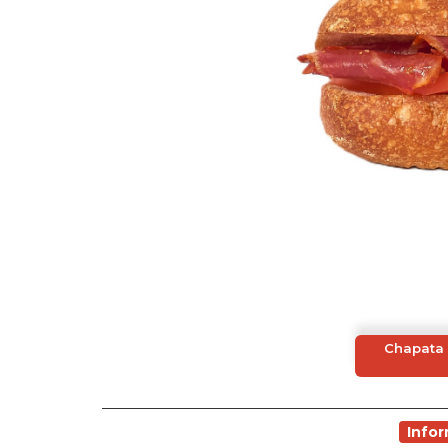
Chapata 
Info