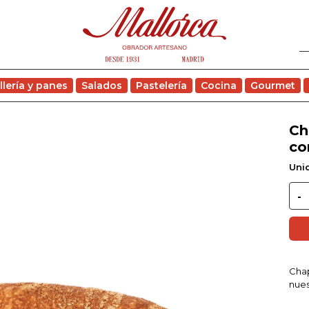
llería y panes
Salados
Pastelería
Cocina
Gourmet
Ch
co
Unid
Chap
nues