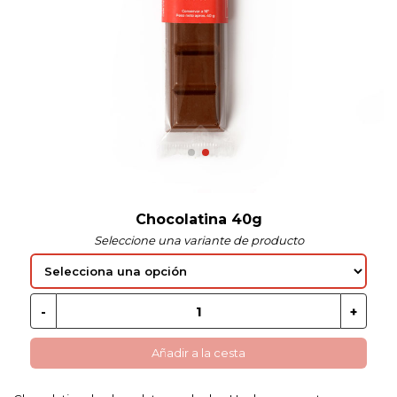
 EN GLUTEN
ETARIANO
EBIDAS
MENAJE
Chocolatina 40g
Seleccione una variante de producto
Añadir a la cesta