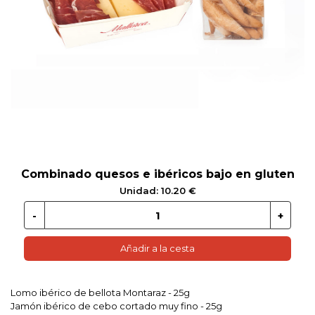
 EN GLUTEN
ETARIANO
EBIDAS
MENAJE
Combinado quesos e ibéricos bajo en gluten
Unidad: 10.20 €
Añadir a la cesta
Lomo ibérico de bellota Montaraz - 25g
Jamón ibérico de cebo cortado muy fino - 25g