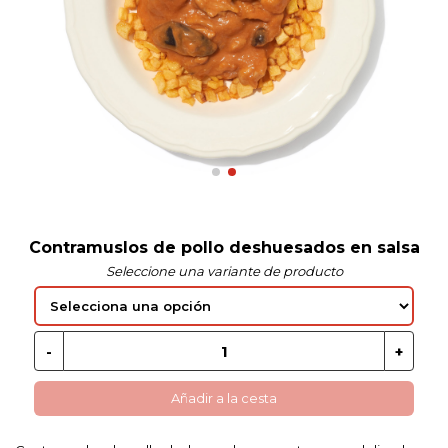
 EN GLUTEN
ETARIANO
EBIDAS
MENAJE
Contramuslos de pollo deshuesados en salsa
Seleccione una variante de producto
Añadir a la cesta