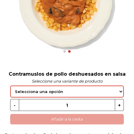
 EN GLUTEN
ETARIANO
EBIDAS
MENAJE
Contramuslos de pollo deshuesados en salsa
Seleccione una variante de producto
Añadir a la cesta