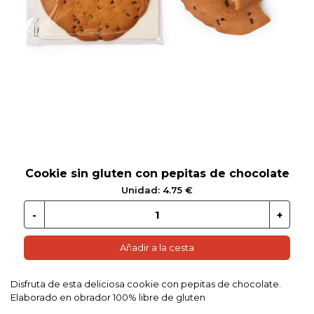
 EN GLUTEN
ETARIANO
EBIDAS
MENAJE
Cookie sin gluten con pepitas de chocolate
Unidad: 4.75 €
Añadir a la cesta
Disfruta de esta deliciosa cookie con pepitas de chocolate.
Elaborado en obrador 100% libre de gluten