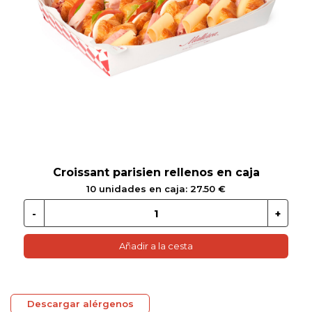
 EN GLUTEN
ETARIANO
EBIDAS
MENAJE
Croissant parisien rellenos en caja
10 unidades en caja: 27.50 €
Añadir a la cesta
Descargar alérgenos