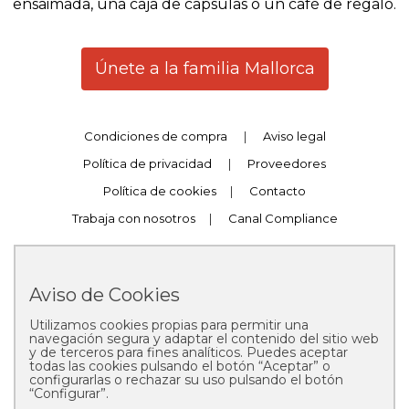
ensaimada, una caja de capsulas o un café de regalo.
Únete a la familia Mallorca
Condiciones de compra
|
Aviso legal
Política de privacidad
|
Proveedores
Política de cookies
|
Contacto
Trabaja con nosotros
|
Canal Compliance
Aviso de Cookies
Utilizamos cookies propias para permitir una
Copyright © 2025 Pastelería Mallorca
navegación segura y adaptar el contenido del sitio web
y de terceros para fines analíticos. Puedes aceptar
todas las cookies pulsando el botón “Aceptar” o
configurarlas o rechazar su uso pulsando el botón
“Configurar”.