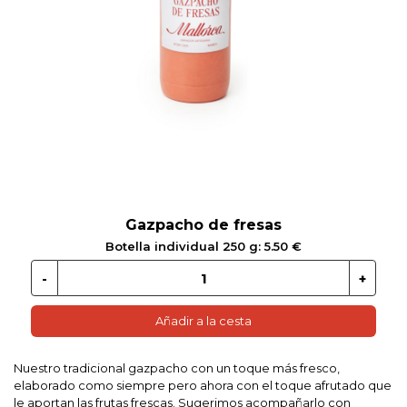
 EN GLUTEN
ETARIANO
EBIDAS
MENAJE
Gazpacho de fresas
Botella individual 250 g: 5.50 €
Añadir a la cesta
Nuestro tradicional gazpacho con un toque más fresco,
elaborado como siempre pero ahora con el toque afrutado que
le aportan las frutas frescas. Sugerimos acompañarlo con