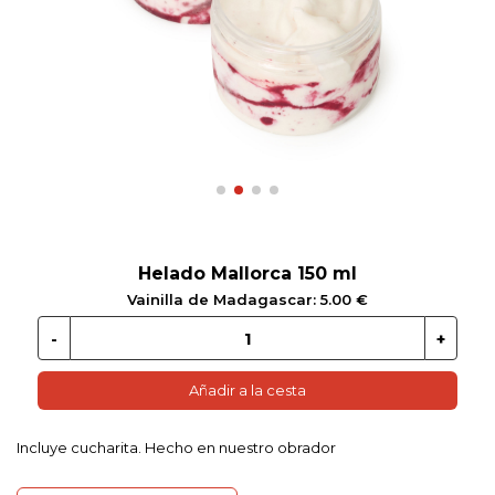
 EN GLUTEN
ETARIANO
EBIDAS
MENAJE
Helado Mallorca 150 ml
Vainilla de Madagascar: 5.00 €
Añadir a la cesta
Incluye cucharita. Hecho en nuestro obrador