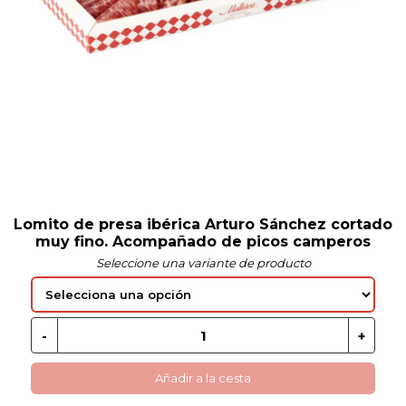
 EN GLUTEN
ETARIANO
EBIDAS
MENAJE
Lomito de presa ibérica Arturo Sánchez cortado
muy fino. Acompañado de picos camperos
Seleccione una variante de producto
Añadir a la cesta