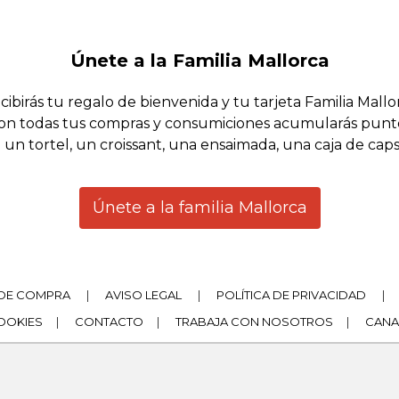
Únete a la Familia Mallorca
cibirás tu regalo de bienvenida y tu tarjeta Familia Mallo
on todas tus compras y consumiciones acumularás punt
 un tortel, un croissant, una ensaimada, una caja de cap
Únete a la familia Mallorca
DE COMPRA
|
AVISO LEGAL
|
POLÍTICA DE PRIVACIDAD
|
COOKIES
|
CONTACTO
|
TRABAJA CON NOSOTROS
|
CANA
|