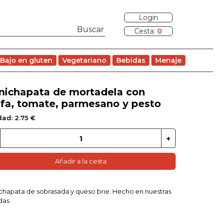
Login
Cesta:
0
Bajo en gluten
Vegetariano
Bebidas
Menaje
nichapata de mortadela con
ufa, tomate, parmesano y pesto
dad: 2.75 €
Añadir a la cesta
chapata de sobrasada y queso brie. Hecho en nuestras
das.