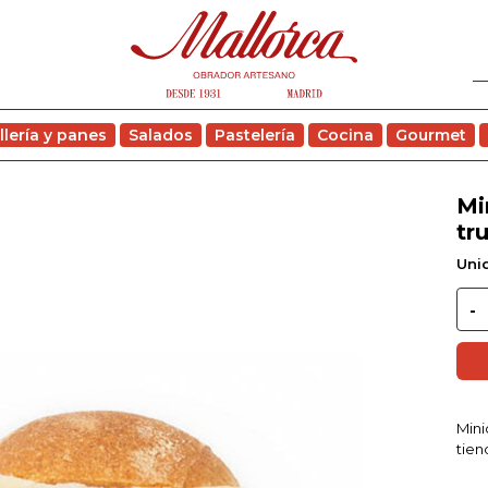
llería y panes
Salados
Pastelería
Cocina
Gourmet
Mi
tr
Uni
Mini
tien