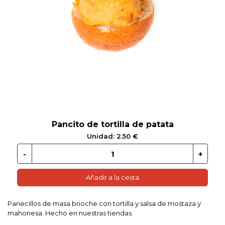
 EN GLUTEN
ETARIANO
EBIDAS
MENAJE
Pancito de tortilla de patata
Unidad: 2.50 €
Añadir a la cesta
Panecillos de masa brioche con tortilla y salsa de mostaza y
mahonesa. Hecho en nuestras tiendas.