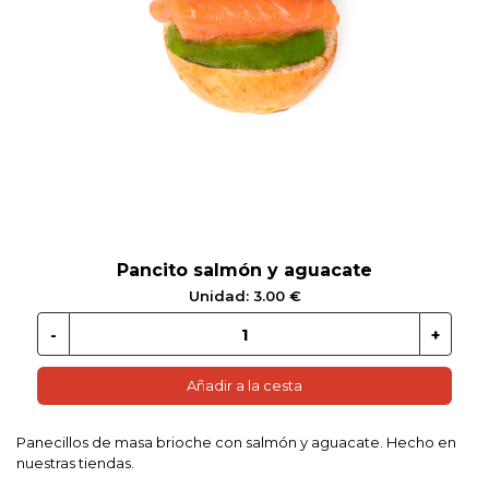
 EN GLUTEN
ETARIANO
EBIDAS
MENAJE
Pancito salmón y aguacate
Unidad: 3.00 €
Añadir a la cesta
Panecillos de masa brioche con salmón y aguacate. Hecho en
nuestras tiendas.