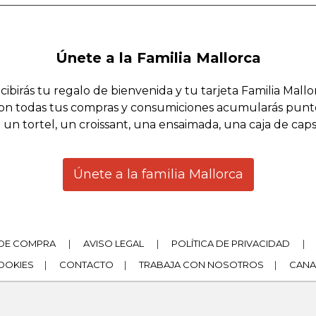
Únete a la Familia Mallorca
cibirás tu regalo de bienvenida y tu tarjeta Familia Mallo
on todas tus compras y consumiciones acumularás punt
 un tortel, un croissant, una ensaimada, una caja de cap
Únete a la familia Mallorca
DE COMPRA
|
AVISO LEGAL
|
POLÍTICA DE PRIVACIDAD
|
COOKIES
|
CONTACTO
|
TRABAJA CON NOSOTROS
|
CANA
|