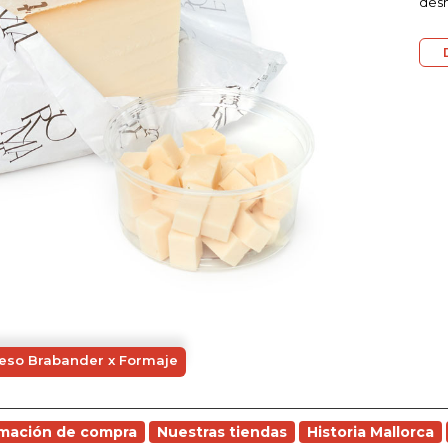
desh
eso Brabander x Formaje
rmación de compra
Nuestras tiendas
Historia Mallorca