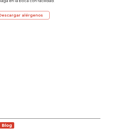
aga en la boca con facilidad.
Descargar alérgenos
Blog