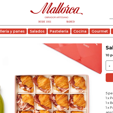
llería y panes
Salados
Pastelería
Cocina
Gourmet
Sa
10 
5 pe
1 x 
1 x 
1 x 
apro