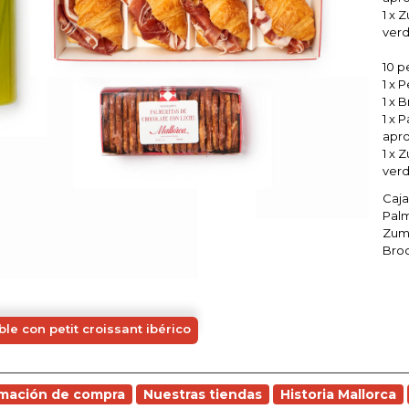
1 x 
verd
10 p
1 x 
1 x 
1 x 
apro
1 x 
verd
Caja
Palm
Zumo
Broc
le con petit croissant ibérico
rmación de compra
Nuestras tiendas
Historia Mallorca