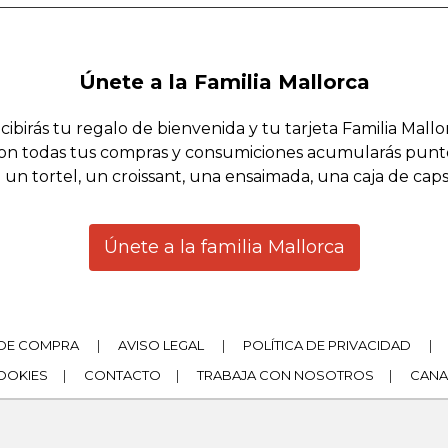
Únete a la Familia Mallorca
cibirás tu regalo de bienvenida y tu tarjeta Familia Mallo
on todas tus compras y consumiciones acumularás punt
 un tortel, un croissant, una ensaimada, una caja de cap
Únete a la familia Mallorca
DE COMPRA
|
AVISO LEGAL
|
POLÍTICA DE PRIVACIDAD
|
COOKIES
|
CONTACTO
|
TRABAJA CON NOSOTROS
|
CANA
|