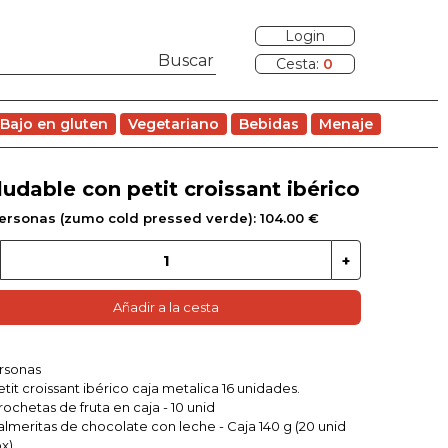
Login
Cesta:
0
Bajo en gluten
Vegetariano
Bebidas
Menaje
ludable con petit croissant ibérico
personas (zumo cold pressed verde): 104.00 €
Añadir a la cesta
rsonas
Petit croissant ibérico caja metalica 16 unidades.
Brochetas de fruta en caja - 10 unid
Palmeritas de chocolate con leche - Caja 140 g (20 unid
x)