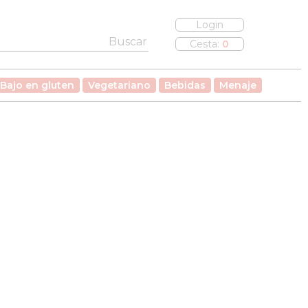
Login
Cesta:
0
Bajo en gluten
Vegetariano
Bebidas
Menaje