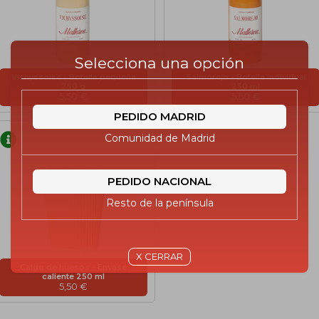
Selecciona una opción
Vichyssoise - Botella pequeña
Salmorejo - Botella individual
250 g
250 ml
5,50 €
5,50 €
PEDIDO MADRID
Comunidad de Madrid
PEDIDO NACIONAL
Resto de la península
X CERRAR
Caldo de huesos - Envase
caliente 250 ml
5,50 €