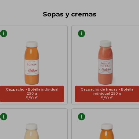
 EN GLUTEN
Sopas y cremas
ETARIANO
EBIDAS
MENAJE
Gazpacho - Botella individual
Gazpacho de fresas - Botella
250 g
individual 250 g
5,50 €
5,50 €