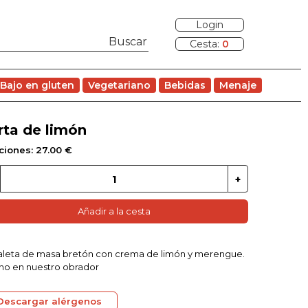
Login
Cesta:
0
Bajo en gluten
Vegetariano
Bebidas
Menaje
rta de limón
ciones: 27.00 €
Añadir a la cesta
aleta de masa bretón con crema de limón y merengue.
o en nuestro obrador
Descargar alérgenos