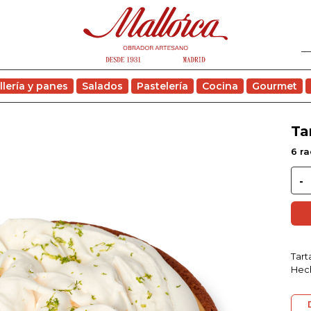
llería y panes
Salados
Pastelería
Cocina
Gourmet
Ta
6 ra
Tart
Hech