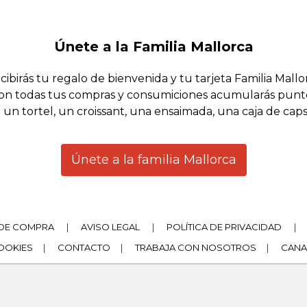
Únete a la Familia Mallorca
cibirás tu regalo de bienvenida y tu tarjeta Familia Mallo
on todas tus compras y consumiciones acumularás punt
 un tortel, un croissant, una ensaimada, una caja de cap
Únete a la familia Mallorca
DE COMPRA
|
AVISO LEGAL
|
POLÍTICA DE PRIVACIDAD
|
COOKIES
|
CONTACTO
|
TRABAJA CON NOSOTROS
|
CANA
|