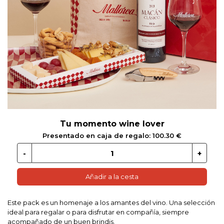
 EN GLUTEN
ETARIANO
EBIDAS
MENAJE
Tu momento wine lover
Presentado en caja de regalo: 100.30 €
Añadir a la cesta
Este pack es un homenaje a los amantes del vino. Una selección
ideal para regalar o para disfrutar en compañía, siempre
acompañado de un buen brindis.