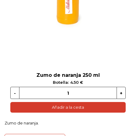
 EN GLUTEN
ETARIANO
EBIDAS
MENAJE
Zumo de naranja 250 ml
Botella: 4.50 €
Añadir a la cesta
Zumo de naranja.