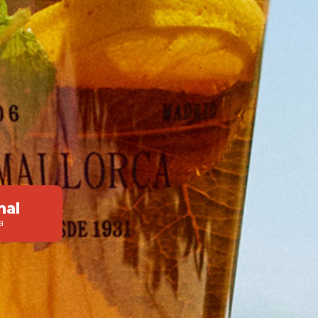
nal
a