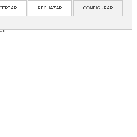
CEPTAR
RECHAZAR
CONFIGURAR
rca
os
sulas o un café de regalo.
REGA