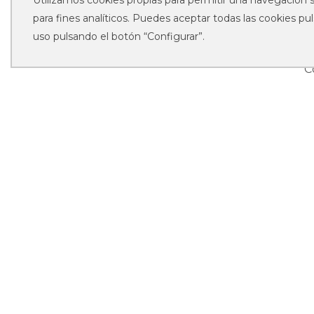
Utilizamos cookies propias para permitir una navegación s
para fines analíticos. Puedes aceptar todas las cookies pu
uso pulsando el botón “Configurar”.
Re
C
1€ = 1 punto. 35 puntos =
CAL