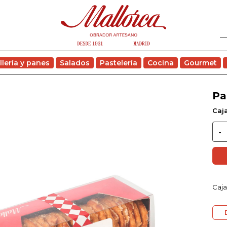
llería y panes
Salados
Pastelería
Cocina
Gourmet
Pa
Caja
Caja