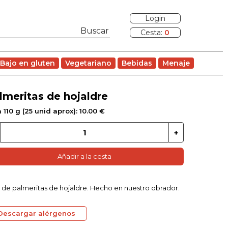
Login
Cesta:
0
Bajo en gluten
Vegetariano
Bebidas
Menaje
lmeritas de hojaldre
 110 g (25 unid aprox): 10.00 €
Añadir a la cesta
 de palmeritas de hojaldre. Hecho en nuestro obrador.
Descargar alérgenos