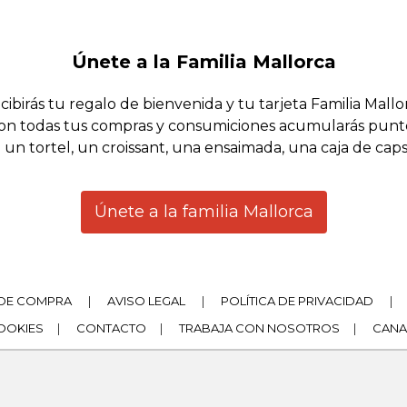
Únete a la Familia Mallorca
cibirás tu regalo de bienvenida y tu tarjeta Familia Mallo
on todas tus compras y consumiciones acumularás punt
 un tortel, un croissant, una ensaimada, una caja de cap
Únete a la familia Mallorca
DE COMPRA
|
AVISO LEGAL
|
POLÍTICA DE PRIVACIDAD
|
COOKIES
|
CONTACTO
|
TRABAJA CON NOSOTROS
|
CANA
|