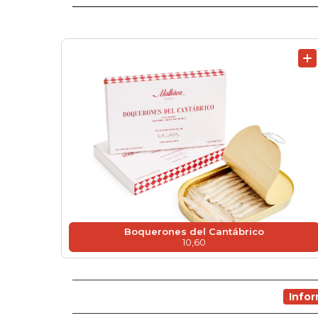
Boquerones del Cantábrico
10,60
Info