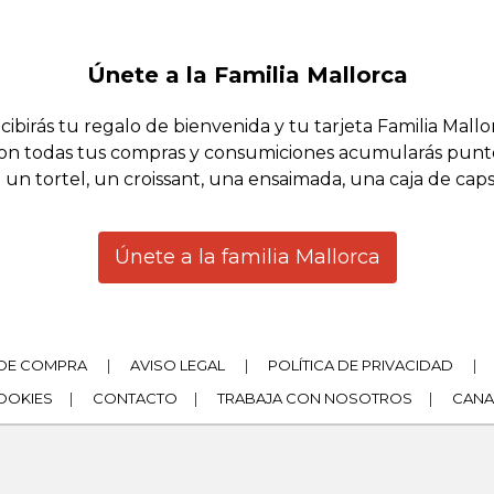
Únete a la Familia Mallorca
cibirás tu regalo de bienvenida y tu tarjeta Familia Mallo
on todas tus compras y consumiciones acumularás punt
 un tortel, un croissant, una ensaimada, una caja de cap
Únete a la familia Mallorca
DE COMPRA
|
AVISO LEGAL
|
POLÍTICA DE PRIVACIDAD
|
COOKIES
|
CONTACTO
|
TRABAJA CON NOSOTROS
|
CANA
|