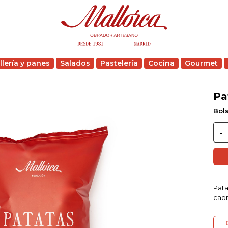
llería y panes
Salados
Pastelería
Cocina
Gourmet
Pa
Bols
Pata
capr