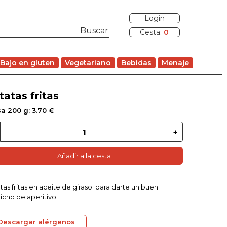
Login
Cesta:
0
Bajo en gluten
Vegetariano
Bebidas
Menaje
tatas fritas
a 200 g: 3.70 €
Añadir a la cesta
tas fritas en aceite de girasol para darte un buen
icho de aperitivo.
Descargar alérgenos