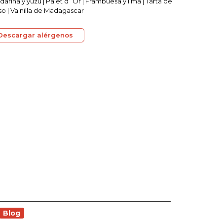
arina y yuzu | Palet d´Or | Frambuesa y lima | Tarta de
o | Vainilla de Madagascar
Descargar alérgenos
Blog