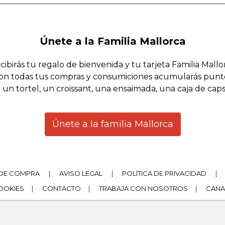
Únete a la Familia Mallorca
cibirás tu regalo de bienvenida y tu tarjeta Familia Mallo
on todas tus compras y consumiciones acumularás punt
 un tortel, un croissant, una ensaimada, una caja de cap
Únete a la familia Mallorca
DE COMPRA
|
AVISO LEGAL
|
POLÍTICA DE PRIVACIDAD
|
COOKIES
|
CONTACTO
|
TRABAJA CON NOSOTROS
|
CANA
|