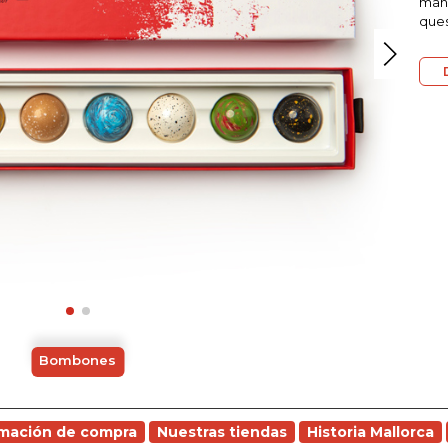
mand
ques
Bombones
rmación de compra
Nuestras tiendas
Historia Mallorca