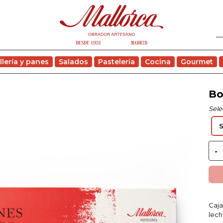
llería y panes
Salados
Pastelería
Cocina
Gourmet
Bo
Sele
Caja
lech