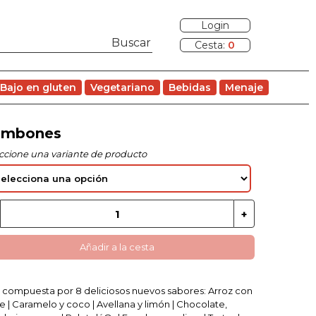
Login
Cesta:
0
Bajo en gluten
Vegetariano
Bebidas
Menaje
mbones
ccione una variante de producto
Añadir a la cesta
 compuesta por 8 deliciosos nuevos sabores: Arroz con
e | Caramelo y coco | Avellana y limón | Chocolate,