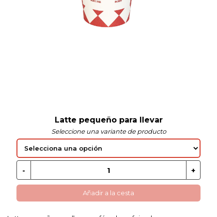
 EN GLUTEN
ETARIANO
EBIDAS
MENAJE
Latte pequeño para llevar
Seleccione una variante de producto
Añadir a la cesta