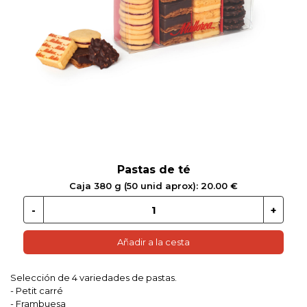
 EN GLUTEN
ETARIANO
EBIDAS
MENAJE
Pastas de té
Caja 380 g (50 unid aprox): 20.00 €
Añadir a la cesta
Selección de 4 variedades de pastas.
- Petit carré
- Frambuesa