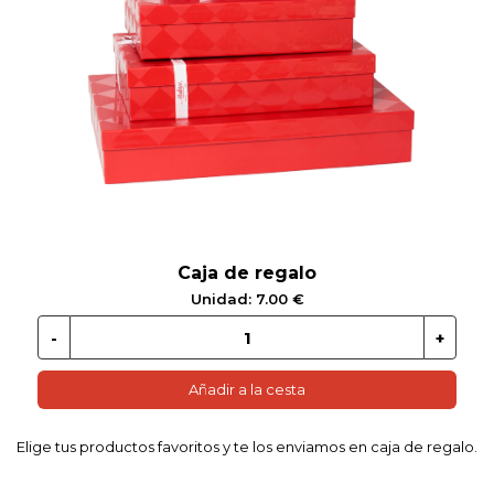
 EN GLUTEN
ETARIANO
EBIDAS
MENAJE
Caja de regalo
Unidad: 7.00 €
Añadir a la cesta
Elige tus productos favoritos y te los enviamos en caja de regalo.