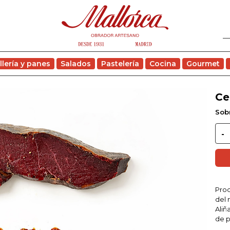
llería y panes
Salados
Pastelería
Cocina
Gourmet
Ce
Sobr
Prod
del 
Aliñ
de p