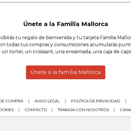
Únete a la Familia Mallorca
cibirás tu regalo de bienvenida y tu tarjeta Familia Mallo
on todas tus compras y consumiciones acumularás punt
 un tortel, un croissant, una ensaimada, una caja de cap
Únete a la familia Mallorca
DE COMPRA
|
AVISO LEGAL
|
POLÍTICA DE PRIVACIDAD
|
COOKIES
|
CONTACTO
|
TRABAJA CON NOSOTROS
|
CANA
|