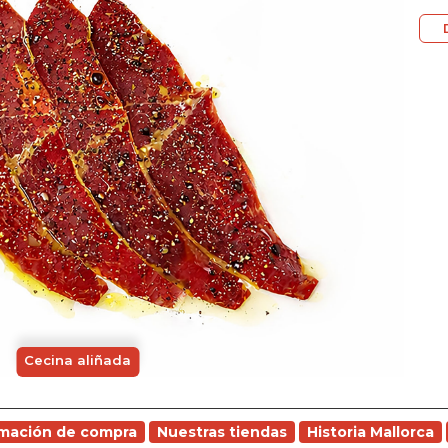
Cecina aliñada
rmación de compra
Nuestras tiendas
Historia Mallorca