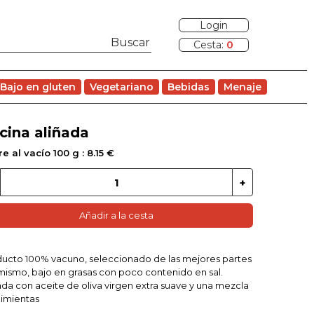
Login
Cesta:
0
Bajo en gluten
Vegetariano
Bebidas
Menaje
cina aliñada
e al vacío 100 g : 8.15 €
Añadir a la cesta
ucto 100% vacuno, seleccionado de las mejores partes
mismo, bajo en grasas con poco contenido en sal.
ada con aceite de oliva virgen extra suave y una mezcla
imientas