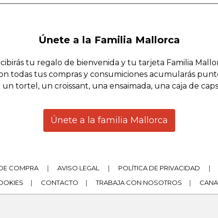
Únete a la Familia Mallorca
cibirás tu regalo de bienvenida y tu tarjeta Familia Mallo
on todas tus compras y consumiciones acumularás punt
 un tortel, un croissant, una ensaimada, una caja de cap
Únete a la familia Mallorca
DE COMPRA
|
AVISO LEGAL
|
POLÍTICA DE PRIVACIDAD
|
COOKIES
|
CONTACTO
|
TRABAJA CON NOSOTROS
|
CANA
|