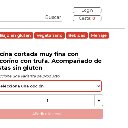
Login
Cesta:
0
Bajo en gluten
Vegetariano
Bebidas
Menaje
cina cortada muy fina con
corino con trufa. Acompañado de
stas sin gluten
ccione una variante de producto
Añadir a la cesta