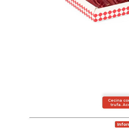
Cecina co
trufa. A
Info