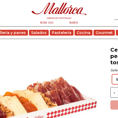
llería y panes
Salados
Pastelería
Cocina
Gourmet
Ce
pe
to
Sele