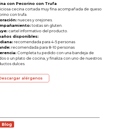
ina con Pecorino con Trufa
liciosa cecina cortada muy fina acompañada de queso
rino con trufa.
oración:
nueces y orejones.
mpañamiento:
tostas sin gluten.
uye:
cartel informativo del producto.
años disponibles:
ediana:
recomendada para 4-5 personas
ande:
recomendada para 8-10 personas
erencia:
Completa tu pedido con una bandeja de
dos o un plato de cocina, y finaliza con uno de nuestros
uctos dulces.
Descargar alérgenos
Blog