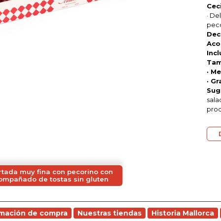
Cec
· De
peco
Dec
Aco
Incl
Tam
· M
· Gr
Sug
sala
prod
rtada muy fina con pecorino con
compañado de tostas sin gluten
rmación de compra
Nuestras tiendas
Historia Mallorca