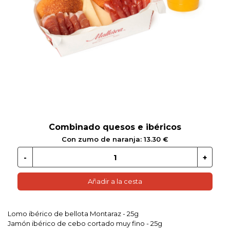
 EN GLUTEN
ETARIANO
EBIDAS
MENAJE
Combinado quesos e ibéricos
Con zumo de naranja: 13.30 €
Añadir a la cesta
Lomo ibérico de bellota Montaraz - 25g
Jamón ibérico de cebo cortado muy fino - 25g