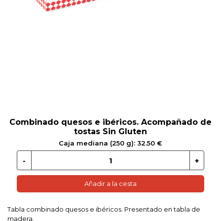
 EN GLUTEN
ETARIANO
EBIDAS
MENAJE
Combinado quesos e ibéricos. Acompañado de
tostas Sin Gluten
Caja mediana (250 g): 32.50 €
Añadir a la cesta
Tabla combinado quesos e ibéricos. Presentado en tabla de
madera.