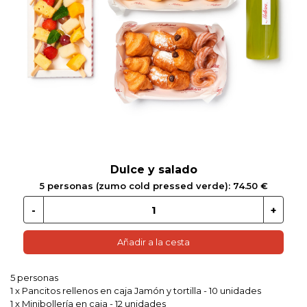
 EN GLUTEN
ETARIANO
EBIDAS
MENAJE
Dulce y salado
5 personas (zumo cold pressed verde): 74.50 €
Añadir a la cesta
5 personas
1 x Pancitos rellenos en caja Jamón y tortilla - 10 unidades
1 x Minibollería en caja - 12 unidades