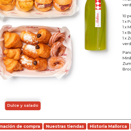
verd
10 p
1 x 
1 x 
1 x 
1 x 
verd
Panc
Mini
Zumo
Broc
Dulce y salado
rmación de compra
Nuestras tiendas
Historia Mallorca