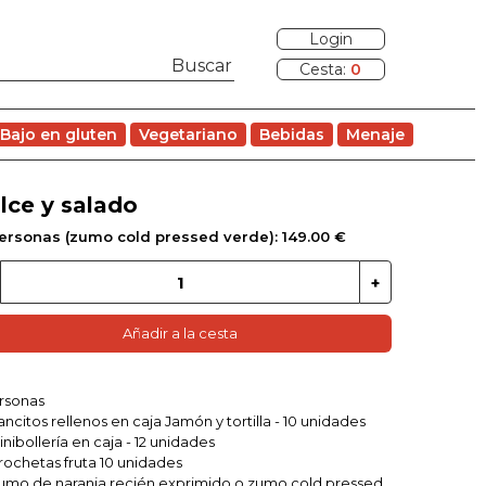
Login
Cesta:
0
Bajo en gluten
Vegetariano
Bebidas
Menaje
lce y salado
personas (zumo cold pressed verde): 149.00 €
Añadir a la cesta
rsonas
Pancitos rellenos en caja Jamón y tortilla - 10 unidades
Minibollería en caja - 12 unidades
Brochetas fruta 10 unidades
Zumo de naranja recién exprimido o zumo cold pressed