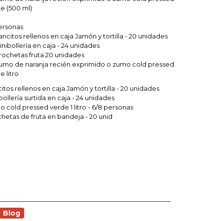
e (500 ml)
ersonas
Pancitos rellenos en caja Jamón y tortilla - 20 unidades
Minibollería en caja - 24 unidades
Brochetas fruta 20 unidades
Zumo de naranja recién exprimido o zumo cold pressed
e litro
itos rellenos en caja Jamón y tortilla - 20 unidades
bollería surtida en caja - 24 unidades
 cold pressed verde 1 litro - 6/8 personas
hetas de fruta en bandeja - 20 unid
Blog