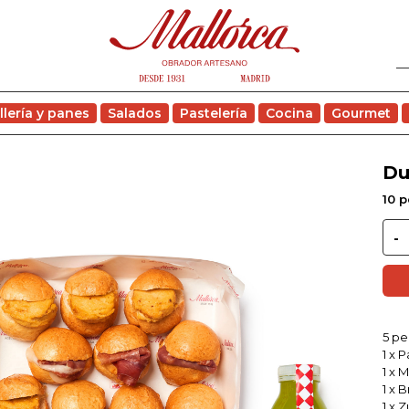
llería y panes
Salados
Pastelería
Cocina
Gourmet
Du
10 
5 pe
1 x 
1 x 
1 x 
1 x 