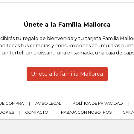
Únete a la Familia Mallorca
cibirás tu regalo de bienvenida y tu tarjeta Familia Mallo
on todas tus compras y consumiciones acumularás punt
 un tortel, un croissant, una ensaimada, una caja de cap
Únete a la familia Mallorca
DE COMPRA
|
AVISO LEGAL
|
POLÍTICA DE PRIVACIDAD
|
COOKIES
|
CONTACTO
|
TRABAJA CON NOSOTROS
|
CANA
|