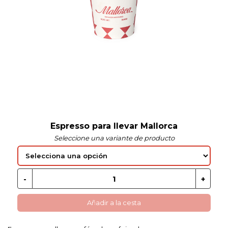
 EN GLUTEN
ETARIANO
EBIDAS
MENAJE
Espresso para llevar Mallorca
Seleccione una variante de producto
Añadir a la cesta