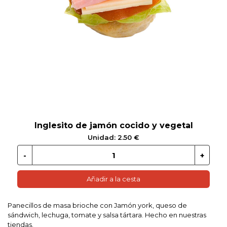
 EN GLUTEN
ETARIANO
EBIDAS
MENAJE
Inglesito de jamón cocido y vegetal
Unidad: 2.50 €
Añadir a la cesta
Panecillos de masa brioche con Jamón york, queso de
sándwich, lechuga, tomate y salsa tártara. Hecho en nuestras
tiendas.