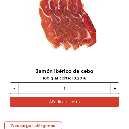
 EN GLUTEN
ETARIANO
EBIDAS
MENAJE
Jamón ibérico de cebo
100 g al corte: 10.20 €
Añadir a la cesta
Descargar alérgenos