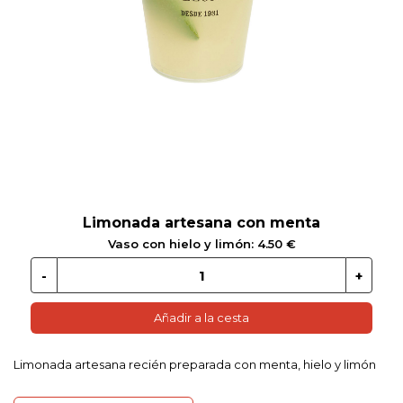
 EN GLUTEN
ETARIANO
EBIDAS
MENAJE
Limonada artesana con menta
Vaso con hielo y limón: 4.50 €
Añadir a la cesta
Limonada artesana recién preparada con menta, hielo y limón