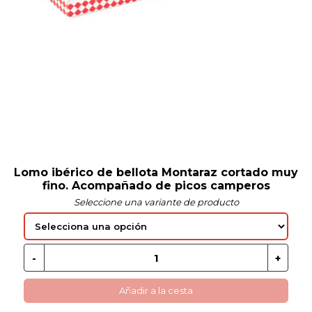
 EN GLUTEN
ETARIANO
EBIDAS
MENAJE
Lomo ibérico de bellota Montaraz cortado muy
fino. Acompañado de picos camperos
Seleccione una variante de producto
Añadir a la cesta