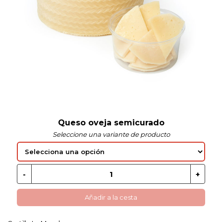
 EN GLUTEN
ETARIANO
EBIDAS
MENAJE
Queso oveja semicurado
Seleccione una variante de producto
Añadir a la cesta