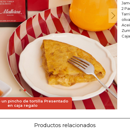
Jamó
2 Pa
Tarr
oliv
Acei
Zumo
Caja
un pincho de tortilla Presentado
en caja regalo
Productos relacionados