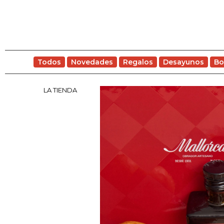
Todos
Novedades
Regalos
Desayunos
Bo
LA TIENDA