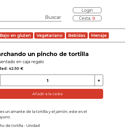
Login
Cesta:
0
Bajo en gluten
Vegetariano
Bebidas
Menaje
rchando un pincho de tortilla
sentado en caja regalo
dad: 42.50 €
Añadir a la cesta
res un amante de la tortilla y el jamón, este es el
ayuno.
ho de tortilla - Unidad