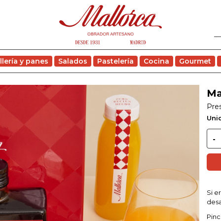
llería y panes
Salados
Pastelería
Cocina
Gourmet
Ma
Pre
Uni
Si e
des
Pinc