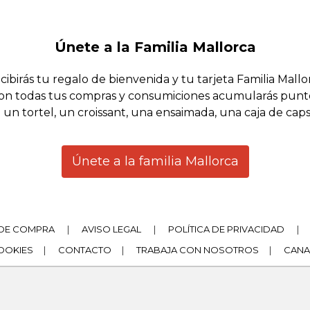
Únete a la Familia Mallorca
cibirás tu regalo de bienvenida y tu tarjeta Familia Mallo
on todas tus compras y consumiciones acumularás punt
 un tortel, un croissant, una ensaimada, una caja de cap
Únete a la familia Mallorca
DE COMPRA
|
AVISO LEGAL
|
POLÍTICA DE PRIVACIDAD
|
COOKIES
|
CONTACTO
|
TRABAJA CON NOSOTROS
|
CANA
|