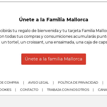
Únete a la Familia Mallorca
cibirás tu regalo de bienvenida y tu tarjeta Familia Mallo
on todas tus compras y consumiciones acumularás punt
 un tortel, un croissant, una ensaimada, una caja de cap
Únete a la familia Mallorca
DE COMPRA
|
AVISO LEGAL
|
POLÍTICA DE PRIVACIDAD
|
COOKIES
|
CONTACTO
|
TRABAJA CON NOSOTROS
|
CANA
|