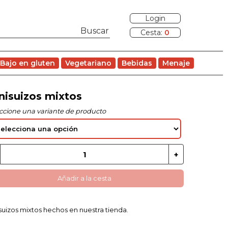
Login
Cesta:
0
Bajo en gluten
Vegetariano
Bebidas
Menaje
nisuizos mixtos
ccione una variante de producto
Añadir a la cesta
suizos mixtos hechos en nuestra tienda.