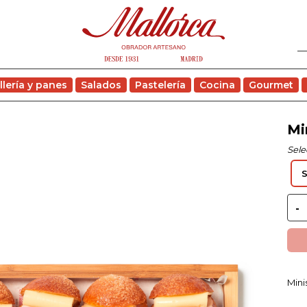
llería y panes
Salados
Pastelería
Cocina
Gourmet
Mi
Sele
Mini