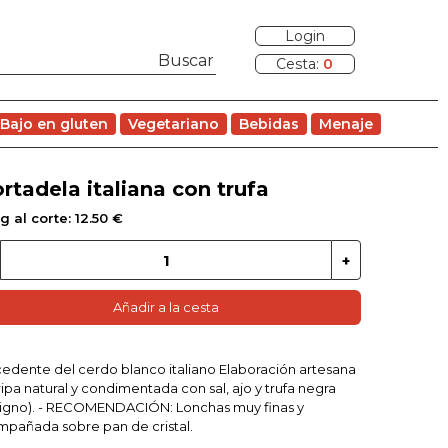
Login
Cesta:
0
Bajo en gluten
Vegetariano
Bebidas
Menaje
rtadela italiana con trufa
g al corte: 12.50 €
Añadir a la cesta
edente del cerdo blanco italiano Elaboración artesana
ripa natural y condimentada con sal, ajo y trufa negra
igno). - RECOMENDACIÓN: Lonchas muy finas y
pañada sobre pan de cristal.