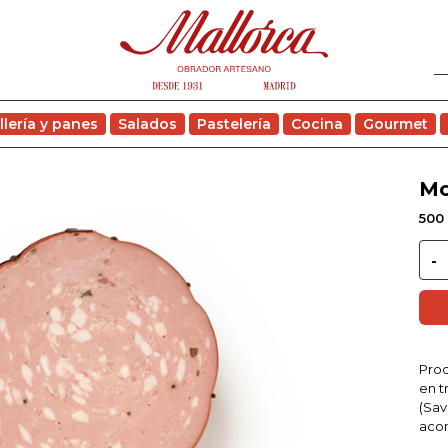
llería y panes
Salados
Pastelería
Cocina
Gourmet
Mo
500 
Proc
en t
(Sav
acom