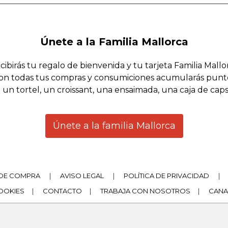
Únete a la Familia Mallorca
cibirás tu regalo de bienvenida y tu tarjeta Familia Mallo
on todas tus compras y consumiciones acumularás punt
 un tortel, un croissant, una ensaimada, una caja de cap
Únete a la familia Mallorca
DE COMPRA
|
AVISO LEGAL
|
POLÍTICA DE PRIVACIDAD
|
COOKIES
|
CONTACTO
|
TRABAJA CON NOSOTROS
|
CANA
|